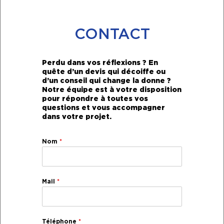
CONTACT
Perdu dans vos réflexions ? En
quête d’un devis qui décoiffe ou
d’un conseil qui change la donne ?
Notre équipe est à votre disposition
pour répondre à toutes vos
questions et vous accompagner
dans votre projet.
Nom
*
Mail
*
Téléphone
*