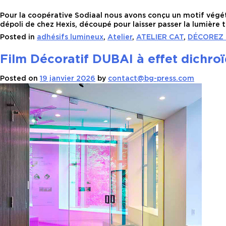
Pour la coopérative Sodiaal nous avons conçu un motif végéta
dépoli de chez Hexis, découpé pour laisser passer la lumière 
Posted in
adhésifs lumineux
,
Atelier
,
ATELIER CAT
,
DÉCOREZ 
Film Décoratif DUBAI à effet dichro
Posted on
19 janvier 2026
by
contact@bg-press.com