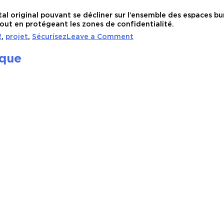
l original pouvant se décliner sur l’ensemble des espaces bu
tout en protégeant les zones de confidentialité.
on
!
,
projet
,
Sécurisez
Leave a Comment
Pose
de
ïque
films
de
confidentialité